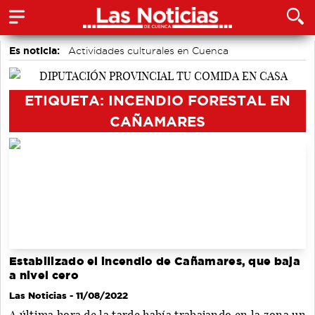
Es noticia:
Actividades culturales en Cuenca
Medio Ambiente
Área de Deportes
Motor
Auditorio de Cuenca
accidentes laborales
Bádminton
ETIQUETA: INCENDIO FORESTAL EN
CAÑAMARES
Estabilizado el incendio de Cañamares, que baja
a nivel cero
Las Noticias
- 11/08/2022