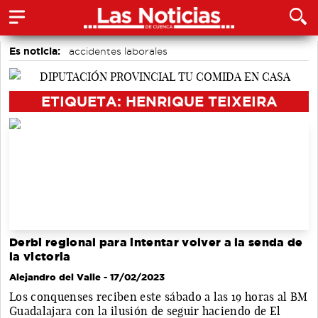
Es noticia:
accidentes laborales
Actividades culturales en Cuenca
Bádminton
Auditorio de Cuenca
Medio Ambiente
ETIQUETA: HENRIQUE TEIXEIRA
Área de Deportes
Motor
Derbi regional para intentar volver a la senda de
la victoria
Alejandro del Valle
- 17/02/2023
Los conquenses reciben este sábado a las 19 horas al BM
Guadalajara con la ilusión de seguir haciendo de El