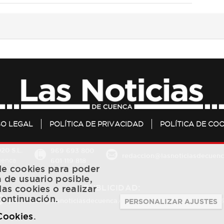
SO LEGAL
POLÍTICA DE PRIVACIDAD
POLÍTICA DE COO
20 S.L.
969 693 800
redaccion@lasnoticiasdecuenc
601 119 818
Cuenca
 de cookies para poder
a de usuario posible,
PUBLICIDAD:
las cookies o realizar
continuación.
publicidad@lasnoticiasdecuenca.es
684 126 573
/
670 726 
PERSONALIZAR AJUSTES
 Cookies
.