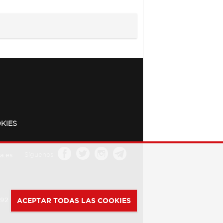
KIES
a.es
Síguenos
392
ACEPTAR TODAS LAS COOKIES