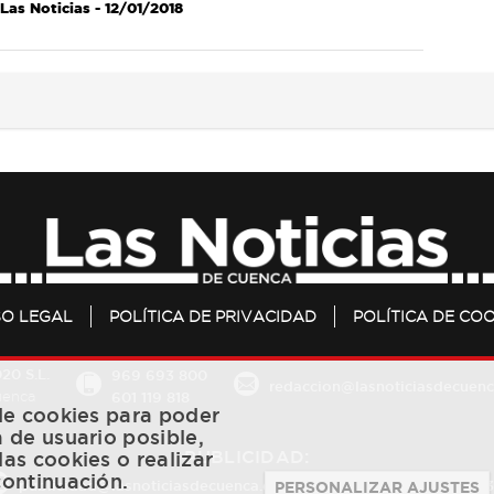
Las Noticias
- 12/01/2018
SO LEGAL
POLÍTICA DE PRIVACIDAD
POLÍTICA DE COO
20 S.L.
969 693 800
redaccion@lasnoticiasdecuenc
601 119 818
Cuenca
 de cookies para poder
a de usuario posible,
PUBLICIDAD:
las cookies o realizar
continuación.
publicidad@lasnoticiasdecuenca.es
684 126 573
/
670 726 
PERSONALIZAR AJUSTES