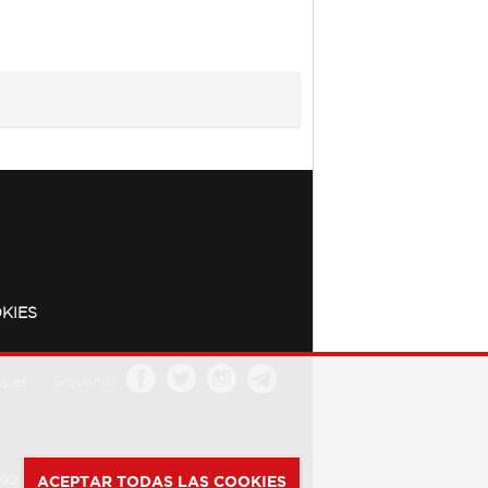
KIES
a.es
Síguenos
392
ACEPTAR TODAS LAS COOKIES