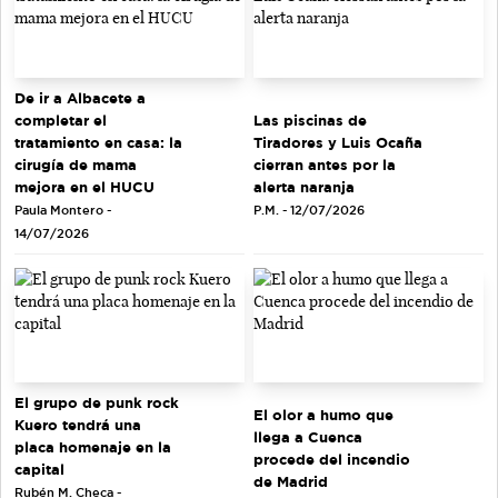
De ir a Albacete a
completar el
Las piscinas de
tratamiento en casa: la
Tiradores y Luis Ocaña
cirugía de mama
cierran antes por la
mejora en el HUCU
alerta naranja
Paula Montero -
P.M. - 12/07/2026
14/07/2026
El grupo de punk rock
El olor a humo que
Kuero tendrá una
llega a Cuenca
placa homenaje en la
procede del incendio
capital
de Madrid
Rubén M. Checa -