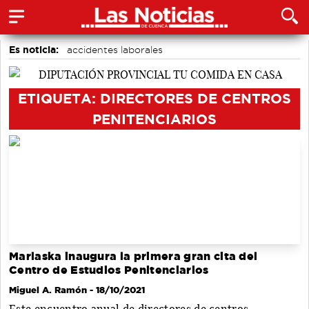
Es noticia:
accidentes laborales
Actividades culturales en Cuenca
Bádminton
Auditorio de Cuenca
Medio Ambiente
ETIQUETA: DIRECTORES DE CENTROS
Área de Deportes
Motor
PENITENCIARIOS
Marlaska inaugura la primera gran cita del
Centro de Estudios Penitenciarios
Miguel A. Ramón
- 18/10/2021