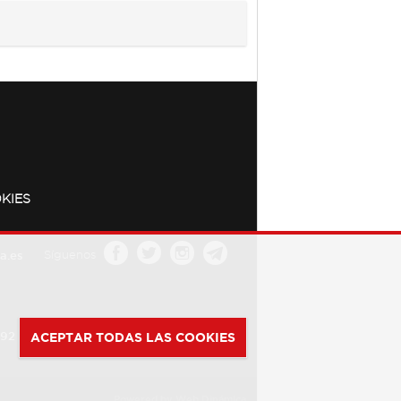
KIES
a.es
Síguenos
392
ACEPTAR TODAS LAS COOKIES
Powered by
Web Dinámica