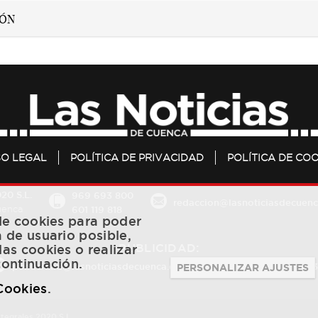
SO LEGAL
POLÍTICA DE PRIVACIDAD
POLÍTICA DE COO
20 S.L.
969 693 800
redaccion@lasnoticiasdecuenc
601 119 818
Cuenca
 de cookies para poder
a de usuario posible,
PUBLICIDAD:
las cookies o realizar
continuación.
publicidad@lasnoticiasdecuenca.es
684 126 573
/
670 726 
PERSONALIZAR AJUSTES
 Cookies
.
ntegrales 2020 S.L.