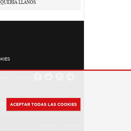
KIES
a.es
Síguenos
392
ACEPTAR TODAS LAS COOKIES
Powered by
Web Dinámica