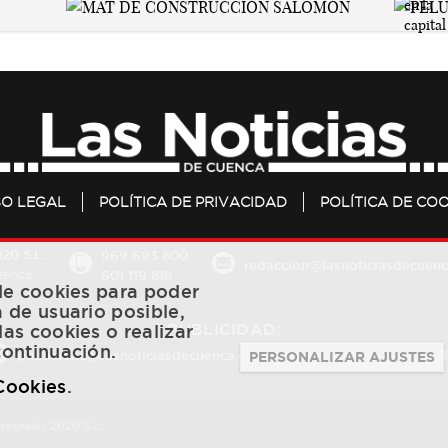
SO LEGAL
POLÍTICA DE PRIVACIDAD
POLÍTICA DE COO
20 S.L.
969 693 800
redaccion@lasnoticiasdecuenc
601 119 818
Cuenca
 de cookies para poder
a de usuario posible,
PUBLICIDAD:
las cookies o realizar
continuación.
publicidad@lasnoticiasdecuenca.es
684 126 573
/
670 726 
PERSONALIZAR AJUSTES
 Cookies
.
ntegrales 2020 S.L.