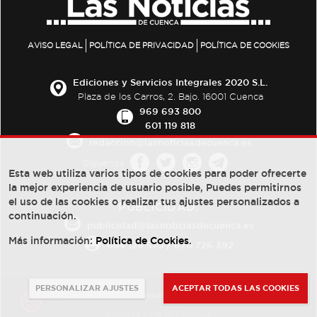
AVISO LEGAL
POLÍTICA DE PRIVACIDAD
POLÍTICA DE COOKIES
Ediciones y Servicios Integrales 2020 S.L.
Plaza de los Carros, 2. Bajo. 16001 Cuenca
969 693 800
601 119 818
redaccion@lasnoticiasdecuenca.es
Síguenos
Esta web utiliza varios tipos de cookies para poder ofrecerte
la mejor experiencia de usuario posible, Puedes permitirnos
el uso de las cookies o realizar tus ajustes personalizados a
PUBLICIDAD:
continuación.
publicidad@lasnoticiasdecuenca.es
Más información:
Política de Cookies
.
684 126 573
/
670 726 392
PERSONALIZAR AJUSTES
ACEPTAR TODAS LAS COOKIES
© Copyright 2013 -
2022
| Ediciones y Servicios Integrales 2020 S.L.
Powered by
Web Dinámica