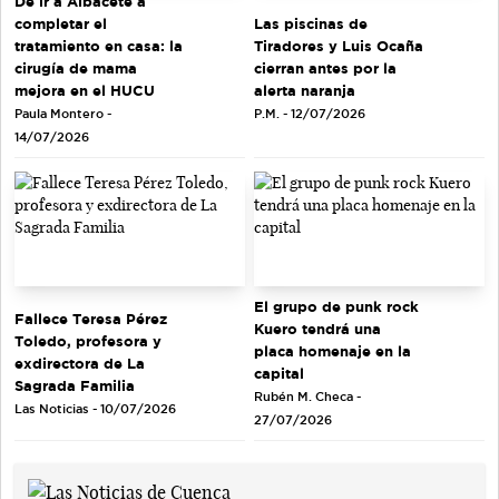
De ir a Albacete a
completar el
Las piscinas de
tratamiento en casa: la
Tiradores y Luis Ocaña
cirugía de mama
cierran antes por la
mejora en el HUCU
alerta naranja
Paula Montero -
P.M. - 12/07/2026
14/07/2026
El grupo de punk rock
Fallece Teresa Pérez
Kuero tendrá una
Toledo, profesora y
placa homenaje en la
exdirectora de La
capital
Sagrada Familia
Rubén M. Checa -
Las Noticias - 10/07/2026
27/07/2026