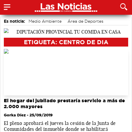
Es noticia:
Medio Ambiente
Área de Deportes
Auditorio de Cuenca
Actividades culturales en Cuenca
accidentes laborales
Bádminton
Motor
ETIQUETA: CENTRO DE DIA
El hogar del jubilado prestaría servicio a más de
2.000 mayores
Gorka Díez
- 25/09/2019
El pleno aprobará el jueves la cesión de la Junta de
Comunidades del inmueble donde se habilitará