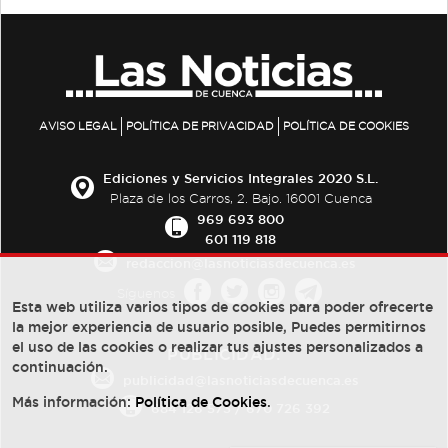
AVISO LEGAL
POLÍTICA DE PRIVACIDAD
POLÍTICA DE COOKIES
Ediciones y Servicios Integrales 2020 S.L.
Plaza de los Carros, 2. Bajo. 16001 Cuenca
969 693 800
601 119 818
redaccion@lasnoticiasdecuenca.es
Síguenos
Esta web utiliza varios tipos de cookies para poder ofrecerte
la mejor experiencia de usuario posible, Puedes permitirnos
el uso de las cookies o realizar tus ajustes personalizados a
PUBLICIDAD:
continuación.
publicidad@lasnoticiasdecuenca.es
Más información:
Política de Cookies
.
684 126 573
/
670 726 392