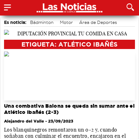
Es noticia:
Bádminton
Motor
Área de Deportes
Actividades culturales en Cuenca
Fútbol
Medio Ambiente
Auditorio de Cuenca
ETIQUETA: ATLÉTICO IBAÑÉS
Una combativa Balona se queda sin sumar ante el
Atlético Ibañés (2-3)
Alejandro del Valle
- 23/09/2023
Los blanquinegros remontaron un 0-2 y, cuando
soñaban con culminar el encuentro, encajaron en el