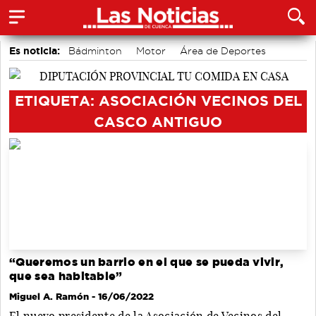
Es noticia:
Bádminton
Motor
Área de Deportes
Fútbol
Auditorio de Cuenca
Actividades culturales en Cuenca
Medio Ambiente
ETIQUETA: ASOCIACIÓN VECINOS DEL
CASCO ANTIGUO
“Queremos un barrio en el que se pueda vivir,
que sea habitable”
Miguel A. Ramón
- 16/06/2022