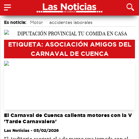
Es noticia:
Motor
accidentes laborales
Actividades culturales en Cuenca
Medio Ambiente
Auditorio de Cuenca
Área de Deportes
Bádminton
ETIQUETA: ASOCIACIÓN AMIGOS DEL
CARNAVAL DE CUENCA
El Carnaval de Cuenca calienta motores con la V
'Tarde Carnavalera'
Las Noticias
- 03/02/2026