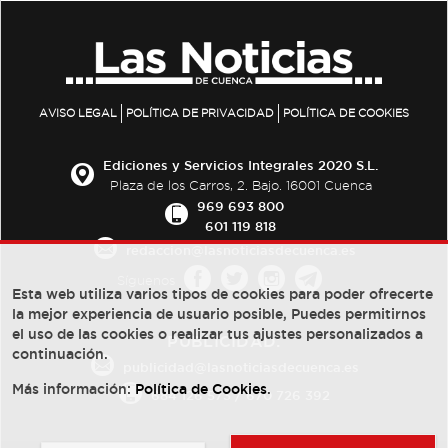
AVISO LEGAL
POLÍTICA DE PRIVACIDAD
POLÍTICA DE COOKIES
Ediciones y Servicios Integrales 2020 S.L.
Plaza de los Carros, 2. Bajo. 16001 Cuenca
969 693 800
601 119 818
redaccion@lasnoticiasdecuenca.es
Síguenos
Esta web utiliza varios tipos de cookies para poder ofrecerte
la mejor experiencia de usuario posible, Puedes permitirnos
el uso de las cookies o realizar tus ajustes personalizados a
PUBLICIDAD:
continuación.
publicidad@lasnoticiasdecuenca.es
Más información:
Política de Cookies
.
684 126 573
/
670 726 392