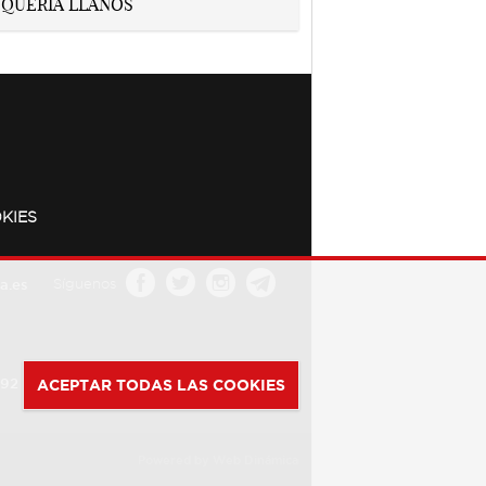
KIES
a.es
Síguenos
392
ACEPTAR TODAS LAS COOKIES
Powered by
Web Dinámica