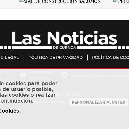
SO LEGAL
POLÍTICA DE PRIVACIDAD
POLÍTICA DE COO
20 S.L.
969 693 800
redaccion@lasnoticiasdecuenc
601 119 818
Cuenca
 de cookies para poder
a de usuario posible,
PUBLICIDAD:
las cookies o realizar
continuación.
publicidad@lasnoticiasdecuenca.es
684 126 573
/
670 726 
PERSONALIZAR AJUSTES
 Cookies
.
ntegrales 2020 S.L.