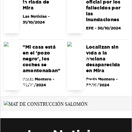
la riada de
oficial por los
Mira
fallecidos por
las
Las Noticias
-
inundaciones
31/10/2024
EFE
- 30/10/2024
"Mi casa está
Localizan sin
en el 'pozo
vida a la
negro', los
anciana
coches se
desaparecida
amontonaban"
en Mira
Paula Montero
-
Paula Montero
-
30/10/2024
30/10/2024