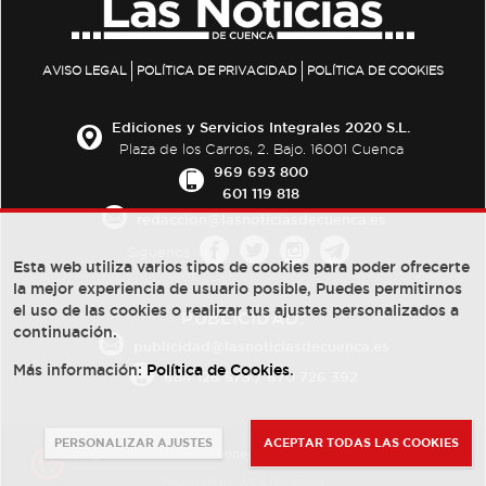
AVISO LEGAL
POLÍTICA DE PRIVACIDAD
POLÍTICA DE COOKIES
Ediciones y Servicios Integrales 2020 S.L.
Plaza de los Carros, 2. Bajo. 16001 Cuenca
969 693 800
601 119 818
redaccion@lasnoticiasdecuenca.es
Síguenos
Esta web utiliza varios tipos de cookies para poder ofrecerte
la mejor experiencia de usuario posible, Puedes permitirnos
el uso de las cookies o realizar tus ajustes personalizados a
PUBLICIDAD:
continuación.
publicidad@lasnoticiasdecuenca.es
Más información:
Política de Cookies
.
684 126 573
/
670 726 392
PERSONALIZAR AJUSTES
ACEPTAR TODAS LAS COOKIES
© Copyright 2013 -
2022
| Ediciones y Servicios Integrales 2020 S.L.
Powered by
Web Dinámica