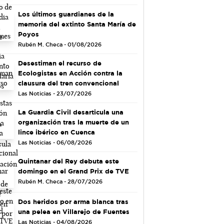
Los últimos guardianes de la
memoria del extinto Santa María de
Poyos
Rubén M. Checa - 01/08/2026
Desestiman el recurso de
Ecologistas en Acción contra la
clausura del tren convencional
Las Noticias - 23/07/2026
La Guardia Civil desarticula una
organización tras la muerte de un
lince ibérico en Cuenca
Las Noticias - 06/08/2026
Quintanar del Rey debuta este
domingo en el Grand Prix de TVE
Rubén M. Checa - 28/07/2026
Dos heridos por arma blanca tras
una pelea en Villarejo de Fuentes
Las Noticias - 04/08/2026