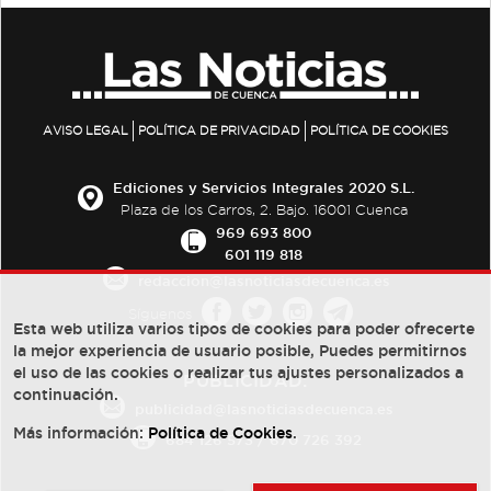
AVISO LEGAL
POLÍTICA DE PRIVACIDAD
POLÍTICA DE COOKIES
Ediciones y Servicios Integrales 2020 S.L.
Plaza de los Carros, 2. Bajo. 16001 Cuenca
969 693 800
601 119 818
redaccion@lasnoticiasdecuenca.es
Síguenos
Esta web utiliza varios tipos de cookies para poder ofrecerte
la mejor experiencia de usuario posible, Puedes permitirnos
el uso de las cookies o realizar tus ajustes personalizados a
PUBLICIDAD:
continuación.
publicidad@lasnoticiasdecuenca.es
Más información:
Política de Cookies
.
684 126 573
/
670 726 392