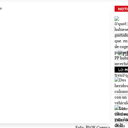
NOTI
LO M
Foto: PSOE Cuenca