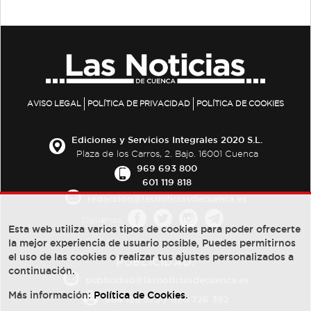
AVISO LEGAL
POLÍTICA DE PRIVACIDAD
POLÍTICA DE COOKIES
Ediciones y Servicios Integrales 2020 S.L.
Plaza de los Carros, 2. Bajo. 16001 Cuenca
969 693 800
601 119 818
redaccion@lasnoticiasdecuenca.es
Síguenos
Esta web utiliza varios tipos de cookies para poder ofrecerte
la mejor experiencia de usuario posible, Puedes permitirnos
el uso de las cookies o realizar tus ajustes personalizados a
PUBLICIDAD:
continuación.
publicidad@lasnoticiasdecuenca.es
Más información:
Política de Cookies
.
684 126 573
/
670 726 392