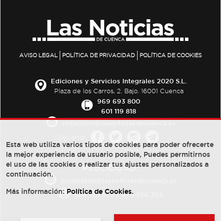
AVISO LEGAL
POLÍTICA DE PRIVACIDAD
POLÍTICA DE COOKIES
Ediciones y Servicios Integrales 2020 S.L.
Plaza de los Carros, 2. Bajo. 16001 Cuenca
969 693 800
601 119 818
redaccion@lasnoticiasdecuenca.es
Síguenos
Esta web utiliza varios tipos de cookies para poder ofrecerte
la mejor experiencia de usuario posible, Puedes permitirnos
el uso de las cookies o realizar tus ajustes personalizados a
PUBLICIDAD:
continuación.
publicidad@lasnoticiasdecuenca.es
Más información:
Política de Cookies
.
684 126 573
/
670 726 392