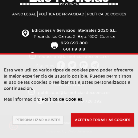
AVISO LEGAL
POLÍTICA DE PRIVACIDAD
POLÍTICA DE COOKIES
Ediciones y Servicios Integrales 2020 S.L.
Plaza de los Carros, 2. Bajo. 16001 Cuenca
969 693 800
601 119 818
redaccion@lasnoticiasdecuenca.es
Síguenos
Esta web utiliza varios tipos de cookies para poder ofrecerte
la mejor experiencia de usuario posible, Puedes permitirnos
el uso de las cookies o realizar tus ajustes personalizados a
PUBLICIDAD:
continuación.
publicidad@lasnoticiasdecuenca.es
Más información:
Política de Cookies
.
684 126 573
/
670 726 392
PERSONALIZAR AJUSTES
ACEPTAR TODAS LAS COOKIES
© Copyright 2013 -
2022
| Ediciones y Servicios Integrales 2020 S.L.
Powered by
Web Dinámica