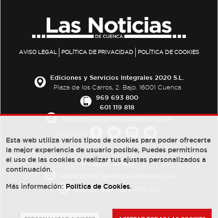
AVISO LEGAL
POLÍTICA DE PRIVACIDAD
POLÍTICA DE COOKIES
Ediciones y Servicios Integrales 2020 S.L.
Plaza de los Carros, 2. Bajo. 16001 Cuenca
969 693 800
601 119 818
redaccion@lasnoticiasdecuenca.es
Síguenos
Esta web utiliza varios tipos de cookies para poder ofrecerte
la mejor experiencia de usuario posible, Puedes permitirnos
el uso de las cookies o realizar tus ajustes personalizados a
PUBLICIDAD:
continuación.
publicidad@lasnoticiasdecuenca.es
Más información:
Política de Cookies
.
684 126 573
/
670 726 392