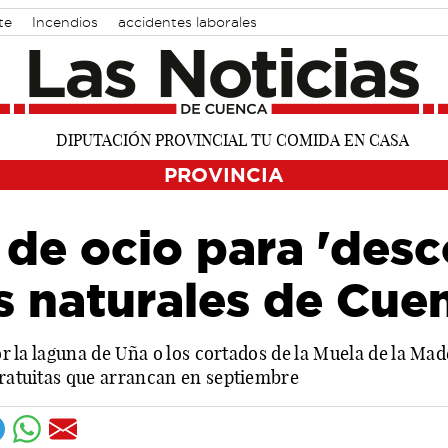
te
Incendios
accidentes laborales
PROVINCIA
de ocio para 'desc
s naturales de Cue
por la laguna de Uña o los cortados de la Muela de la M
gratuitas que arrancan en septiembre