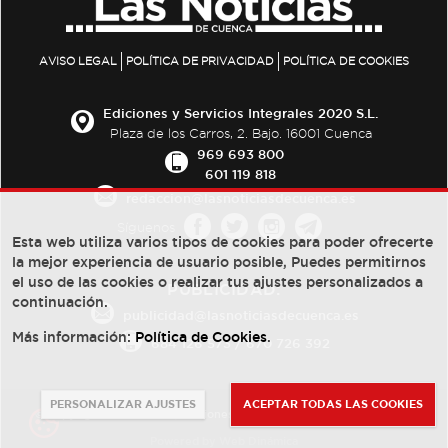
AVISO LEGAL
POLÍTICA DE PRIVACIDAD
POLÍTICA DE COOKIES
Ediciones y Servicios Integrales 2020 S.L.
Plaza de los Carros, 2. Bajo. 16001 Cuenca
969 693 800
601 119 818
redaccion@lasnoticiasdecuenca.es
Síguenos
Esta web utiliza varios tipos de cookies para poder ofrecerte
la mejor experiencia de usuario posible, Puedes permitirnos
el uso de las cookies o realizar tus ajustes personalizados a
PUBLICIDAD:
continuación.
publicidad@lasnoticiasdecuenca.es
Más información:
Política de Cookies
.
684 126 573
/
670 726 392
PERSONALIZAR AJUSTES
ACEPTAR TODAS LAS COOKIES
© Copyright 2013 -
2022
| Ediciones y Servicios Integrales 2020 S.L.
Powered by
Web Dinámica