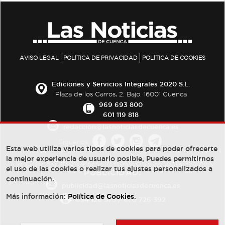
AVISO LEGAL
POLÍTICA DE PRIVACIDAD
POLÍTICA DE COOKIES
Ediciones y Servicios Integrales 2020 S.L.
Plaza de los Carros, 2. Bajo. 16001 Cuenca
969 693 800
601 119 818
redaccion@lasnoticiasdecuenca.es
Síguenos
Esta web utiliza varios tipos de cookies para poder ofrecerte
la mejor experiencia de usuario posible, Puedes permitirnos
el uso de las cookies o realizar tus ajustes personalizados a
PUBLICIDAD:
continuación.
publicidad@lasnoticiasdecuenca.es
Más información:
Política de Cookies
.
684 126 573
/
670 726 392