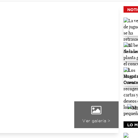
NOTI
Ver galería >
LO M