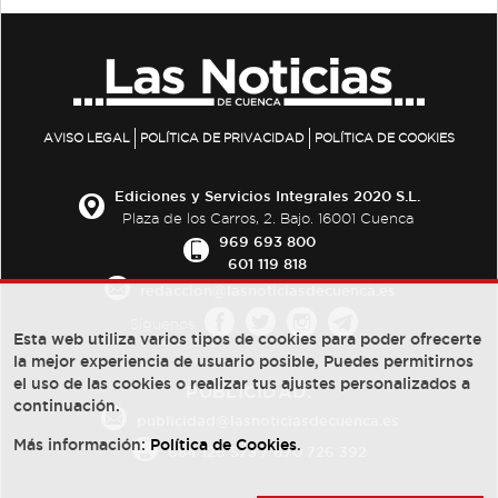
AVISO LEGAL
POLÍTICA DE PRIVACIDAD
POLÍTICA DE COOKIES
Ediciones y Servicios Integrales 2020 S.L.
Plaza de los Carros, 2. Bajo. 16001 Cuenca
969 693 800
601 119 818
redaccion@lasnoticiasdecuenca.es
Síguenos
Esta web utiliza varios tipos de cookies para poder ofrecerte
la mejor experiencia de usuario posible, Puedes permitirnos
el uso de las cookies o realizar tus ajustes personalizados a
PUBLICIDAD:
continuación.
publicidad@lasnoticiasdecuenca.es
Más información:
Política de Cookies
.
684 126 573
/
670 726 392