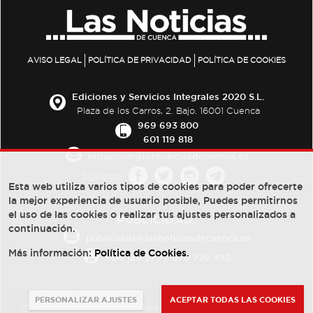
AVISO LEGAL
POLÍTICA DE PRIVACIDAD
POLÍTICA DE COOKIES
Ediciones y Servicios Integrales 2020 S.L.
Plaza de los Carros, 2. Bajo. 16001 Cuenca
969 693 800
601 119 818
redaccion@lasnoticiasdecuenca.es
Síguenos
Esta web utiliza varios tipos de cookies para poder ofrecerte
la mejor experiencia de usuario posible, Puedes permitirnos
el uso de las cookies o realizar tus ajustes personalizados a
PUBLICIDAD:
continuación.
publicidad@lasnoticiasdecuenca.es
Más información:
Política de Cookies
.
684 126 573
/
670 726 392
PERSONALIZAR AJUSTES
ACEPTAR TODAS LAS COOKIES
© Copyright 2013 -
2022
| Ediciones y Servicios Integrales 2020 S.L.