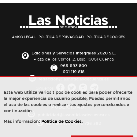
AVISO LEGAL
POLÍTICA DE PRIVACIDAD
POLÍTICA DE COOKIES
Ediciones y Servicios Integrales 2020 S.L.
Plaza de los Carros, 2. Bajo. 16001 Cuenca
969 693 800
601 119 818
redaccion@lasnoticiasdecuenca.es
Síguenos
Esta web utiliza varios tipos de cookies para poder ofrecerte
la mejor experiencia de usuario posible, Puedes permitirnos
el uso de las cookies o realizar tus ajustes personalizados a
PUBLICIDAD:
continuación.
publicidad@lasnoticiasdecuenca.es
Más información:
Política de Cookies
.
684 126 573
/
670 726 392