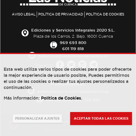
AVISO LEGAL
POLÍTICA DE PRIVACIDAD
POLÍTICA DE COOKIES
Ediciones y Servicios Integrales 2020 S.L.
Plaza de los Carros, 2. Bajo. 16001 Cuenca
969 693 800
601 119 818
redaccion@lasnoticiasdecuenca.es
Síguenos
Esta web utiliza varios tipos de cookies para poder ofrecerte
la mejor experiencia de usuario posible, Puedes permitirnos
el uso de las cookies o realizar tus ajustes personalizados a
PUBLICIDAD:
continuación.
publicidad@lasnoticiasdecuenca.es
Más información:
Política de Cookies
.
684 126 573
/
670 726 392
PERSONALIZAR AJUSTES
ACEPTAR TODAS LAS COOKIES
© Copyright 2013 -
2022
| Ediciones y Servicios Integrales 2020 S.L.
Powered by
Web Dinámica