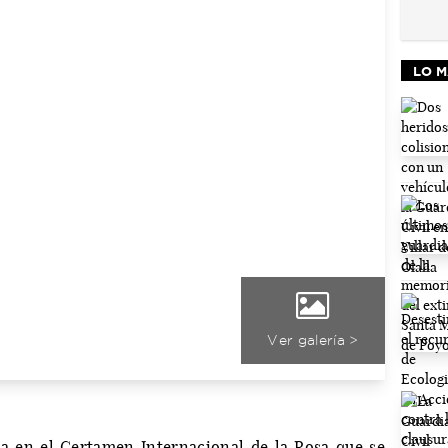
LO M
Ver galería >
a en el Certamen Internacional de la Rosa que se