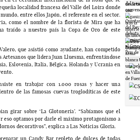
queña localidad francesa del Valle del Loira donde
mundo, entre ellos Japón, el referente en el sector.
oria, como el nombre de la florista de Mira que ha
ha traído a nuestro país la Copa de Oro de este
Valero, que asistió como ayudante, han competido
as Artesanos que lidera Juan Lluesma, enfrentándose
ia, Eslovenia, Italia, Bélgica. Holanda y Ucrania en
vento.
siste en trabajar con 1.000 rosas y hacer una
ntro de las famosas cuevas troglodíticas de este
an girar sobre ‘La Glotonería’. “Sabíamos que el
por eso optamos por darle el máximo protagonismo a
adornos decorativos”, explica a Las Noticias Gloria.
preparar un Candy Bar repleto de dulces de todas