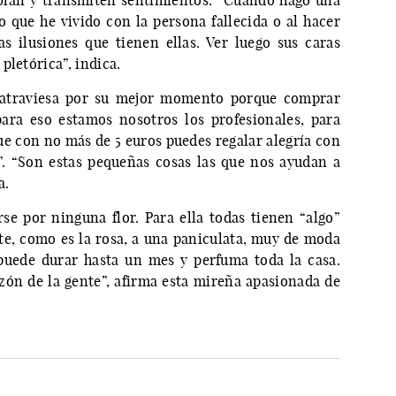
ablan y transmiten sentimientos. “Cuando hago una
 que he vivido con la persona fallecida o al hacer
 ilusiones que tienen ellas. Ver luego sus caras
pletórica”, indica.
o atraviesa por su mejor momento porque comprar
para eso estamos nosotros los profesionales, para
que con no más de 5 euros puedes regalar alegría con
”. “Son estas pequeñas cosas las que nos ayudan a
a.
rse por ninguna flor. Para ella todas tienen “algo”
nte, como es la rosa, a una paniculata, muy de moda
 puede durar hasta un mes y perfuma toda la casa.
zón de la gente”, afirma esta mireña apasionada de