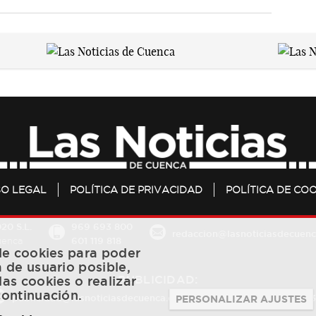
SO LEGAL
POLÍTICA DE PRIVACIDAD
POLÍTICA DE COO
20 S.L.
969 693 800
redaccion@lasnoticiasdecuenc
601 119 818
Cuenca
 de cookies para poder
a de usuario posible,
PUBLICIDAD:
las cookies o realizar
continuación.
publicidad@lasnoticiasdecuenca.es
684 126 573
/
670 726 
PERSONALIZAR AJUSTES