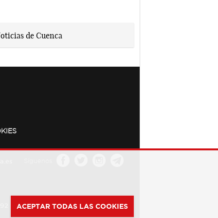
KIES
a.es
Síguenos
392
ACEPTAR TODAS LAS COOKIES