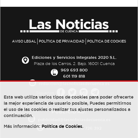
AVISO LEGAL
POLÍTICA DE PRIVACIDAD
POLÍTICA DE COOKIES
Ediciones y Servicios Integrales 2020 S.L.
Plaza de los Carros, 2. Bajo. 16001 Cuenca
969 693 800
601 119 818
redaccion@lasnoticiasdecuenca.es
Síguenos
Esta web utiliza varios tipos de cookies para poder ofrecerte
la mejor experiencia de usuario posible, Puedes permitirnos
el uso de las cookies o realizar tus ajustes personalizados a
PUBLICIDAD:
continuación.
publicidad@lasnoticiasdecuenca.es
Más información:
Política de Cookies
.
684 126 573
/
670 726 392