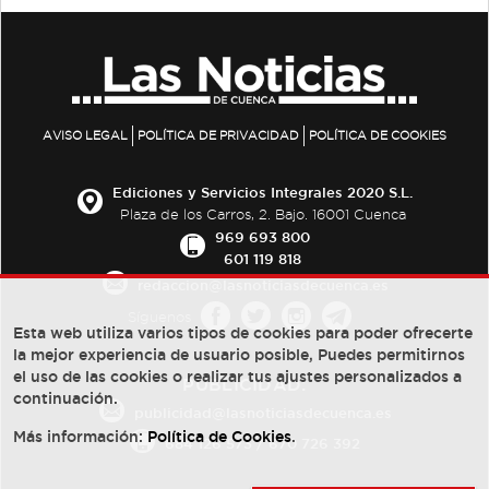
AVISO LEGAL
POLÍTICA DE PRIVACIDAD
POLÍTICA DE COOKIES
Ediciones y Servicios Integrales 2020 S.L.
Plaza de los Carros, 2. Bajo. 16001 Cuenca
969 693 800
601 119 818
redaccion@lasnoticiasdecuenca.es
Síguenos
Esta web utiliza varios tipos de cookies para poder ofrecerte
la mejor experiencia de usuario posible, Puedes permitirnos
el uso de las cookies o realizar tus ajustes personalizados a
PUBLICIDAD:
continuación.
publicidad@lasnoticiasdecuenca.es
Más información:
Política de Cookies
.
684 126 573
/
670 726 392