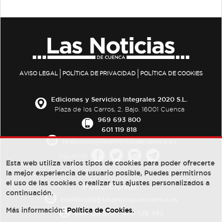
AVISO LEGAL
POLÍTICA DE PRIVACIDAD
POLÍTICA DE COOKIES
Ediciones y Servicios Integrales 2020 S.L.
Plaza de los Carros, 2. Bajo. 16001 Cuenca
969 693 800
601 119 818
redaccion@lasnoticiasdecuenca.es
Síguenos
Esta web utiliza varios tipos de cookies para poder ofrecerte
la mejor experiencia de usuario posible, Puedes permitirnos
el uso de las cookies o realizar tus ajustes personalizados a
PUBLICIDAD:
continuación.
publicidad@lasnoticiasdecuenca.es
Más información:
Política de Cookies
.
684 126 573
/
670 726 392