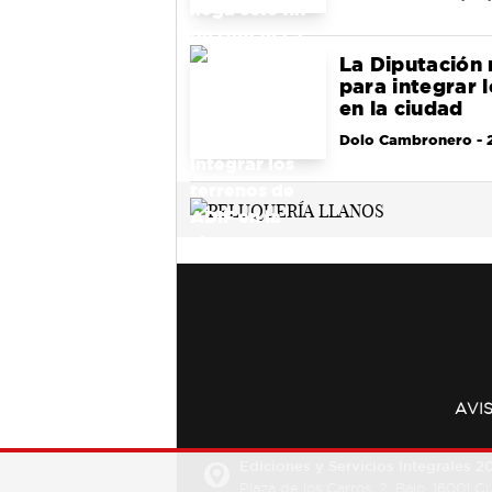
La Diputación 
para integrar 
en la ciudad
Dolo Cambronero
- 
AVI
Ediciones y Servicios Integrales 20
Plaza de los Carros, 2. Bajo. 16001 