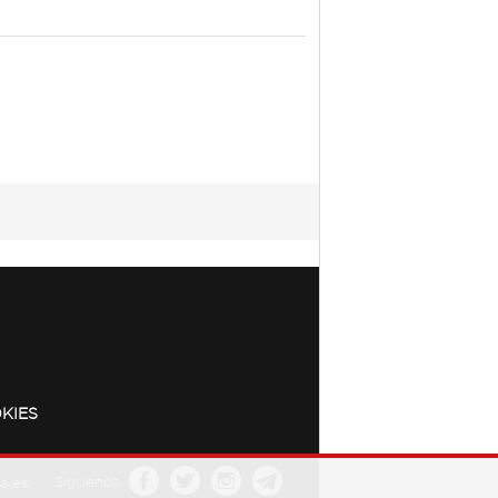
KIES
a.es
Síguenos