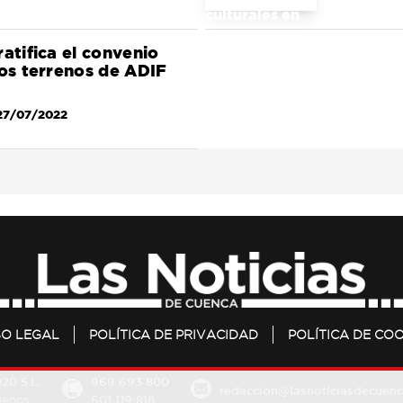
ratifica el convenio
los terrenos de ADIF
27/07/2022
SO LEGAL
POLÍTICA DE PRIVACIDAD
POLÍTICA DE COO
20 S.L.
969 693 800
redaccion@lasnoticiasdecuenc
601 119 818
Cuenca