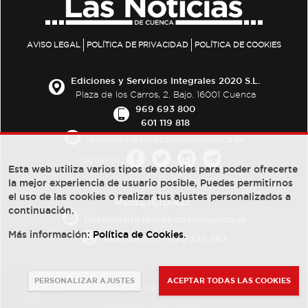
AVISO LEGAL
POLÍTICA DE PRIVACIDAD
POLÍTICA DE COOKIES
Ediciones y Servicios Integrales 2020 S.L.
Plaza de los Carros, 2. Bajo. 16001 Cuenca
969 693 800
601 119 818
redaccion@lasnoticiasdecuenca.es
Síguenos
Esta web utiliza varios tipos de cookies para poder ofrecerte
la mejor experiencia de usuario posible, Puedes permitirnos
el uso de las cookies o realizar tus ajustes personalizados a
PUBLICIDAD:
continuación.
publicidad@lasnoticiasdecuenca.es
Más información:
Política de Cookies
.
684 126 573
/
670 726 392
PERSONALIZAR AJUSTES
ACEPTAR TODAS LAS COOKIES
© Copyright 2013 -
2022
| Ediciones y Servicios Integrales 2020 S.L.
Powered by
Web Dinámica