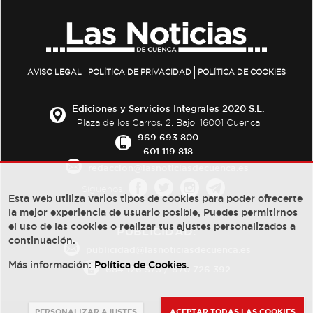
AVISO LEGAL
POLÍTICA DE PRIVACIDAD
POLÍTICA DE COOKIES
Ediciones y Servicios Integrales 2020 S.L.
Plaza de los Carros, 2. Bajo. 16001 Cuenca
969 693 800
601 119 818
redaccion@lasnoticiasdecuenca.es
Síguenos
Esta web utiliza varios tipos de cookies para poder ofrecerte
la mejor experiencia de usuario posible, Puedes permitirnos
el uso de las cookies o realizar tus ajustes personalizados a
PUBLICIDAD:
continuación.
publicidad@lasnoticiasdecuenca.es
Más información:
Política de Cookies
.
684 126 573
/
670 726 392
PERSONALIZAR AJUSTES
ACEPTAR TODAS LAS COOKIES