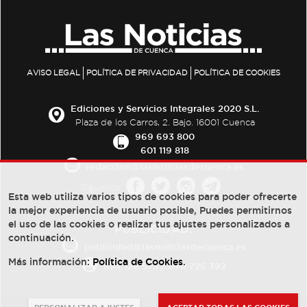
AVISO LEGAL
POLÍTICA DE PRIVACIDAD
POLÍTICA DE COOKIES
Ediciones y Servicios Integrales 2020 S.L.
Plaza de los Carros, 2. Bajo. 16001 Cuenca
969 693 800
601 119 818
redaccion@lasnoticiasdecuenca.es
Síguenos
Esta web utiliza varios tipos de cookies para poder ofrecerte
la mejor experiencia de usuario posible, Puedes permitirnos
el uso de las cookies o realizar tus ajustes personalizados a
PUBLICIDAD:
continuación.
publicidad@lasnoticiasdecuenca.es
Más información:
Política de Cookies
.
684 126 573
/
670 726 392