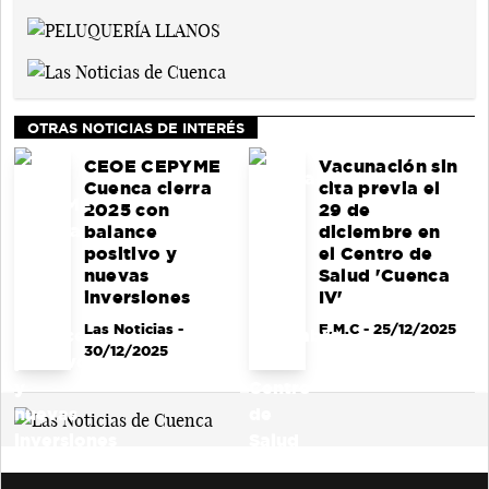
OTRAS NOTICIAS DE INTERÉS
CEOE CEPYME
Vacunación sin
Cuenca cierra
cita previa el
2025 con
29 de
balance
diciembre en
positivo y
el Centro de
nuevas
Salud 'Cuenca
inversiones
IV'
Las Noticias
-
E.M.C
- 25/12/2025
30/12/2025