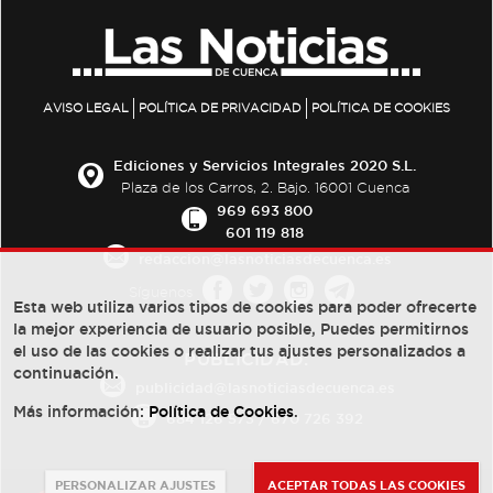
AVISO LEGAL
POLÍTICA DE PRIVACIDAD
POLÍTICA DE COOKIES
Ediciones y Servicios Integrales 2020 S.L.
Plaza de los Carros, 2. Bajo. 16001 Cuenca
969 693 800
601 119 818
redaccion@lasnoticiasdecuenca.es
Síguenos
Esta web utiliza varios tipos de cookies para poder ofrecerte
la mejor experiencia de usuario posible, Puedes permitirnos
el uso de las cookies o realizar tus ajustes personalizados a
PUBLICIDAD:
continuación.
publicidad@lasnoticiasdecuenca.es
Más información:
Política de Cookies
.
684 126 573
/
670 726 392
PERSONALIZAR AJUSTES
ACEPTAR TODAS LAS COOKIES