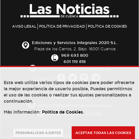
AVISO LEGAL
POLÍTICA DE PRIVACIDAD
POLÍTICA DE COOKIES
Ediciones y Servicios Integrales 2020 S.L.
Plaza de los Carros, 2. Bajo. 16001 Cuenca
969 693 800
601 119 818
redaccion@lasnoticiasdecuenca.es
Síguenos
Esta web utiliza varios tipos de cookies para poder ofrecerte
la mejor experiencia de usuario posible, Puedes permitirnos
el uso de las cookies o realizar tus ajustes personalizados a
PUBLICIDAD:
continuación.
publicidad@lasnoticiasdecuenca.es
Más información:
Política de Cookies
.
684 126 573
/
670 726 392
PERSONALIZAR AJUSTES
ACEPTAR TODAS LAS COOKIES
© Copyright 2013 -
2022
| Ediciones y Servicios Integrales 2020 S.L.