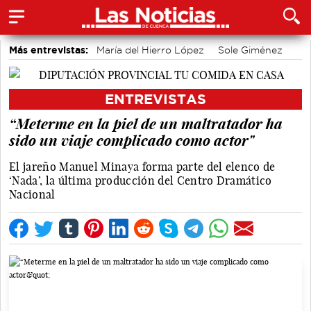
Más entrevistas:
María del Hierro López
Sole Giménez
Javier Viñas
Fernando Polo
Depedro
Marian López
Alicia Sánchez y Marta Leiva
Álvaro Martínez Chana
ENTREVISTAS
Vique Gomes
José Luis Martínez Guijarro
“Meterme en la piel de un maltratador ha
sido un viaje complicado como actor"
El jareño Manuel Minaya forma parte del elenco de
‘Nada’, la última producción del Centro Dramático
Nacional