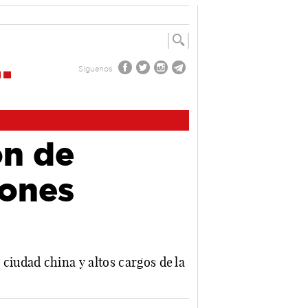
Síguenos
ón de
iones
iudad china y altos cargos de la