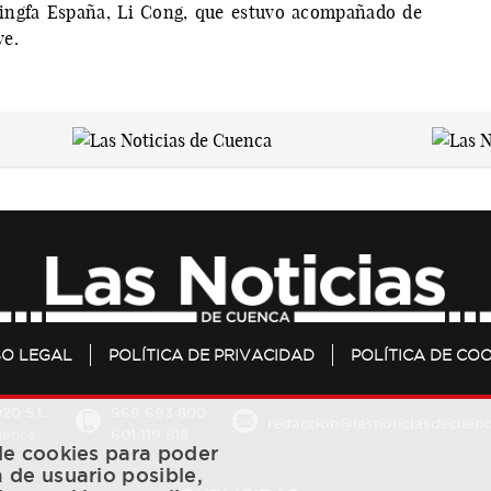
Kingfa España, Li Cong, que estuvo acompañado de
ye.
SO LEGAL
POLÍTICA DE PRIVACIDAD
POLÍTICA DE COO
20 S.L.
969 693 800
redaccion@lasnoticiasdecuenc
601 119 818
Cuenca
 de cookies para poder
a de usuario posible,