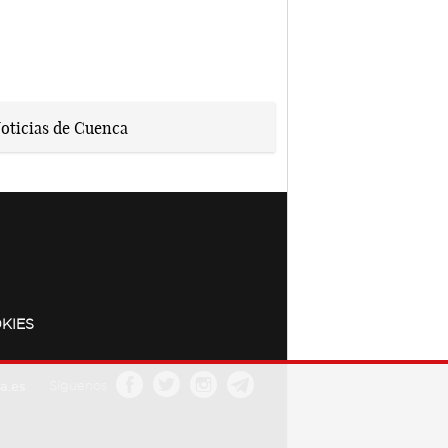
KIES
a.es
Síguenos