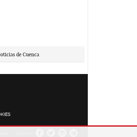
KIES
a.es
Síguenos