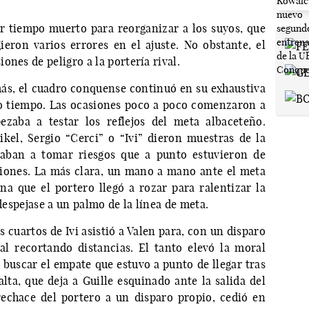
ir tiempo muerto para reorganizar a los suyos, que
ieron varios errores en el ajuste. No obstante, el
ones de peligro a la portería rival.
ás, el cuadro conquense continuó en su exhaustiva
o tiempo. Las ocasiones poco a poco comenzaron a
ezaba a testar los reflejos del meta albaceteño.
kel, Sergio “Cerci” o “Ivi” dieron muestras de la
igaban a tomar riesgos que a punto estuvieron de
ciones. La más clara, un mano a mano ante el meta
a que el portero llegó a rozar para ralentizar la
 despejase a un palmo de la línea de meta.
 cuartos de Ivi asistió a Valen para, con un disparo
al recortando distancias. El tanto elevó la moral
buscar el empate que estuvo a punto de llegar tras
lta, que deja a Guille esquinado ante la salida del
 rechace del portero a un disparo propio, cedió en