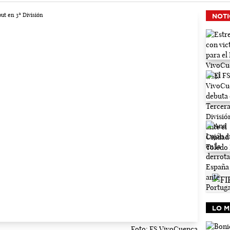
NOTI
LO M
Foto: FS VivoCuenca