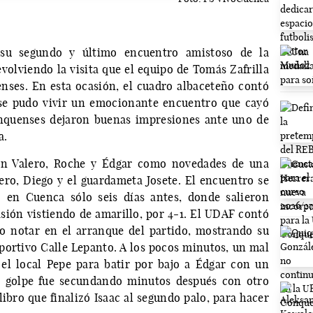
 su segundo y último encuentro amistoso de la
olviendo la visita que el equipo de Tomás Zafrilla
nses. En esta ocasión, el cuadro albaceteño contó
y se pudo vivir un emocionante encuentro que cayó
onquenses dejaron buenas impresiones ante uno de
a.
con Valero, Roche y Édgar como novedades de una
ero, Diego y el guardameta Josete. El encuentro se
o en Cuenca sólo seis días antes, donde salieron
asión vistiendo de amarillo, por 4-1. El UDAF contó
zo notar en el arranque del partido, mostrando su
eportivo Calle Lepanto. A los pocos minutos, un mal
 el local Pepe para batir por bajo a Édgar con un
El golpe fue secundando minutos después con otro
ibro que finalizó Isaac al segundo palo, para hacer