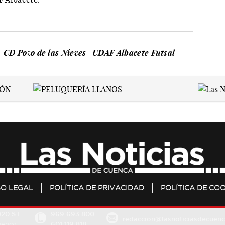
CD Pozo de las Nieves
UDAF Albacete Futsal
SO LEGAL
POLÍTICA DE PRIVACIDAD
POLÍTICA DE COO
20 S.L.
969 693 800
redaccion@lasnoticiasdecuenc
601 119 818
Cuenca