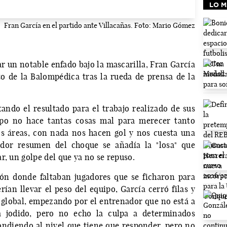
LO M
Fran García en el partido ante Villacañas. Foto: Mario Gómez
ar un notable enfado bajo la mascarilla, Fran García
to de la Balompédica tras la rueda de prensa de la
ando el resultado para el trabajo realizado de sus
ipo no hace tantas cosas mal para merecer tanto
os áreas, con nada nos hacen gol y nos cuesta una
edor resumen del choque se añadía la "losa" que
r, un golpe del que ya no se repuso.
ión donde faltaban jugadores que se ficharon para
rían llevar el peso del equipo, García cerró filas y
l global, empezando por el entrenador que no está a
tá jodido, pero no echo la culpa a determinados
spondiendo al nivel que tiene que responder, pero no