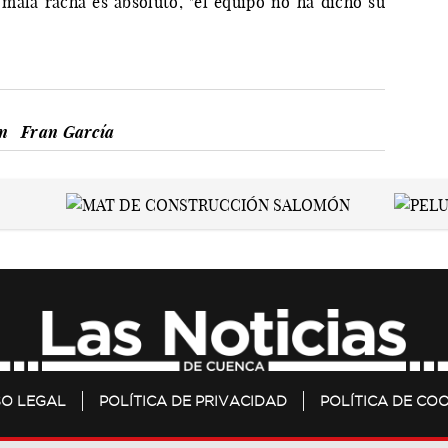
 mala racha es absoluto, "el equipo no ha dicho su
ón
Fran García
SO LEGAL
POLÍTICA DE PRIVACIDAD
POLÍTICA DE COO