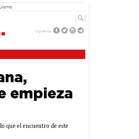
güismo
Síguenos
ana,
e empieza
do que el encuentro de este