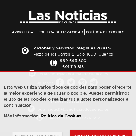
AVISO LEGAL
POLÍTICA DE PRIVACIDAD
POLÍTICA DE COOKIES
Ediciones y Servicios Integrales 2020 S.L.
Plaza de los Carros, 2. Bajo. 16001 Cuenca
969 693 800
601 119 818
redaccion@lasnoticiasdecuenca.es
Síguenos
Esta web utiliza varios tipos de cookies para poder ofrecerte
la mejor experiencia de usuario posible, Puedes permitirnos
el uso de las cookies o realizar tus ajustes personalizados a
PUBLICIDAD:
continuación.
publicidad@lasnoticiasdecuenca.es
Más información:
Política de Cookies
.
684 126 573
/
670 726 392