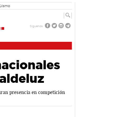
güismo
Síguenos
nacionales
aldeluz
uran presencia en competición