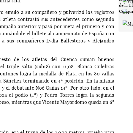
icha cita.
o emuló a su compañero y pulverizó los registros
El atleta contrastó sus antecedentes como segundo
campaña anterior y pasó por meta el primero y con
cionándole el billete al campeonato de España con
 a sus compañeros Lydia Ballesteros y Alejandro
resto de los atletas del Cuenca suman buenos
l triple salto (sub18) con 11,08. Blanca Culebras
 Pontones logra la medalla de Plata en los 80 vallas
a Sánchez terminando en 4ª posición. En la misma
 y el debutante Noé Cañas 14º. Por otro lado, en el
oza el podio (4ª) y Pedro Torres logra la segunda
 peso, mientras que Vicente Mayordomo queda en 6ª
ión, era el turno de los 3.000 metros, prueba para