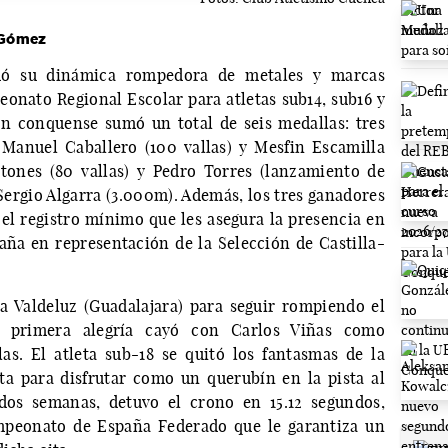
o Gómez
uó su dinámica rompedora de metales y marcas
eonato Regional Escolar para atletas sub14, sub16 y
ón conquense sumó un total de seis medallas: tres
 Manuel Caballero (100 vallas) y Mesfin Escamilla
ntones (80 vallas) y Pedro Torres (lanzamiento de
Sergio Algarra (3.000m). Además, los tres ganadores
 el registro mínimo que les asegura la presencia en
ña en representación de la Selección de Castilla-
a Valdeluz (Guadalajara) para seguir rompiendo el
a primera alegría cayó con Carlos Viñas como
as. El atleta sub-18 se quitó los fantasmas de la
ta para disfrutar como un querubín en la pista al
 dos semanas, detuvo el crono en 15.12 segundos,
mpeonato de España Federado que le garantiza un