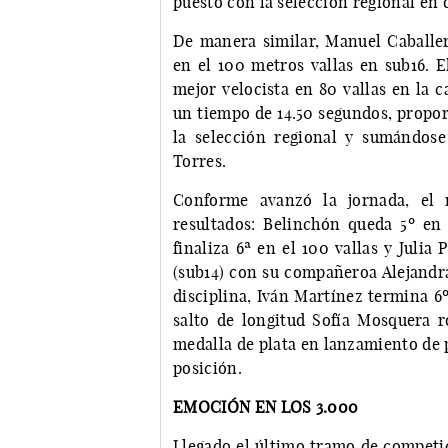
puesto con la selección regional en d
De manera similar, Manuel Caballer
en el 100 metros vallas en sub16. 
mejor velocista en 80 vallas en la 
un tiempo de 14.50 segundos, propor
la selección regional y sumándose
Torres.
Conforme avanzó la jornada, el 
resultados: Belinchón queda 5º en e
finaliza 6ª en el 100 vallas y Julia
(sub14) con su compañeroa Alejandr
disciplina, Iván Martínez termina 6º
salto de longitud Sofía Mosquera r
medalla de plata en lanzamiento de
posición.
EMOCIÓN EN LOS 3.000
Llegado el último tramo de competic