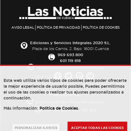
AVISO LEGAL
POLÍTICA DE PRIVACIDAD
POLÍTICA DE COOKIES
Ediciones y Servicios Integrales 2020 S.L.
Plaza de los Carros, 2. Bajo. 16001 Cuenca
969 693 800
601 119 818
redaccion@lasnoticiasdecuenca.es
Síguenos
Esta web utiliza varios tipos de cookies para poder ofrecerte
la mejor experiencia de usuario posible, Puedes permitirnos
el uso de las cookies o realizar tus ajustes personalizados a
PUBLICIDAD:
continuación.
publicidad@lasnoticiasdecuenca.es
Más información:
Política de Cookies
.
684 126 573
/
670 726 392
PERSONALIZAR AJUSTES
ACEPTAR TODAS LAS COOKIES
© Copyright 2013 -
2022
| Ediciones y Servicios Integrales 2020 S.L.